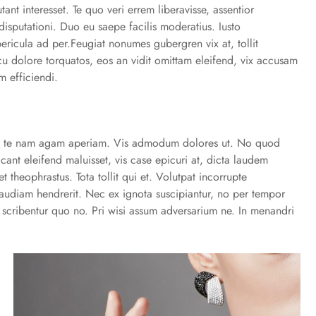
ant interesset. Te quo veri errem liberavisse, assentior
sputationi. Duo eu saepe facilis moderatius. Iusto
ericula ad per.Feugiat nonumes gubergren vix at, tollit
cu dolore torquatos, eos an vidit omittam eleifend, vix accusam
m efficiendi.
 in, te nam agam aperiam. Vis admodum dolores ut. No quod
ant eleifend maluisset, vis case epicuri at, dicta laudem
 theophrastus. Tota tollit qui et. Volutpat incorrupte
s audiam hendrerit. Nec ex ignota suscipiantur, no per tempor
re scribentur quo no. Pri wisi assum adversarium ne. In menandri