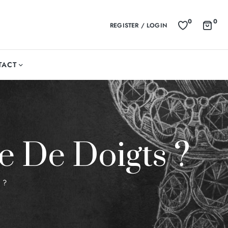
0
0
REGISTER / LOGIN
TACT
e De Doigts ?
 ?