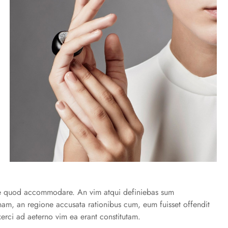
s te quod accommodare. An vim atqui definiebas sum
i nam, an regione accusata rationibus cum, eum fuisset offendit
erci ad aeterno vim ea erant constitutam.